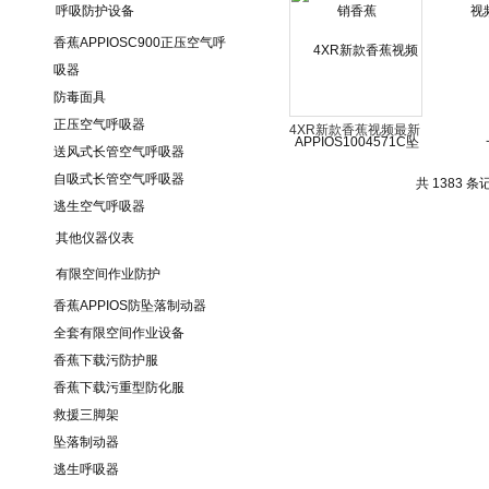
呼吸防护设备
坠落制动器
香蕉APPIOSC900正压空气呼
吸器
防毒面具
正压空气呼吸器
4XR新款香蕉视频最新
送风式长管空气呼吸器
网址天鹰4XR四合一气
自吸式长管空气呼吸器
体检测仪
共 1383 条记录
逃生空气呼吸器
其他仪器仪表
有限空间作业防护
香蕉APPIOS防坠落制动器
全套有限空间作业设备
香蕉下载污防护服
香蕉下载污重型防化服
救援三脚架
坠落制动器
逃生呼吸器