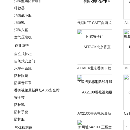
消防坠落防护辅件
呼救器
消防战斗服
消防靴
代理KEE GATE自闭式
Al
消防头盔
安全门
频
空气压缩机
作业防护
自立式护栏
自闭式安全门
ATTACK北京香蕉下载
MC
水平生命线
污美标消防战斗服
防护眼镜
防噪音耳罩
香蕉视频最新网址ABS安全帽
安全带
防护靴
防护手套
AX2100香蕉视频最新
C2
防护服
网址AX2100正压空气
载污
呼吸器批发
气体检测仪