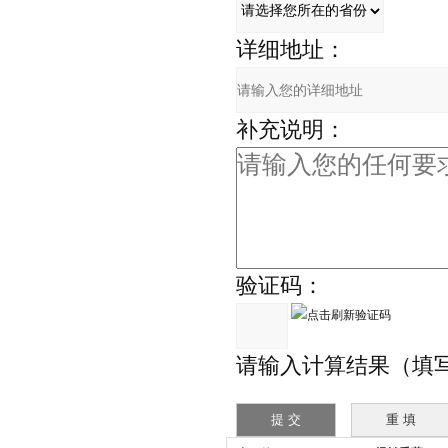
详细地址：
补充说明：
验证码：
请输入计算结果（填写阿拉