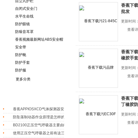
自立式护栏
香蕉下载
自闭式安全门
批发
水平生命线
更新时间
防护眼镜
查看
防噪音耳罩
香蕉视频最新网址ABS安全帽
安全带
香蕉下载
防护靴
橡胶手
防护手套
更新时间
防护服
查看
更多分类
相关文章
香蕉下载
丁橡胶
香蕉APPIOSXCD气体探测器安装使用规程分享
更新时间：
防坠落制动器作业原理是怎样的,一文秒懂
查看
BD2100正压空气呼吸器主要由哪些部分组成？
使用正压空气呼吸器之前有这三点需要检查