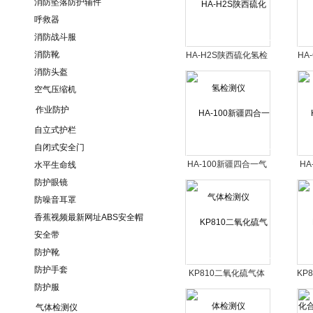
消防坠落防护辅件
呼救器
消防战斗服
消防靴
HA-H2S陕西硫化氢检
HA
消防头盔
测仪
空气压缩机
作业防护
自立式护栏
自闭式安全门
HA-100新疆四合一气
H
水平生命线
体检测仪
防护眼镜
防噪音耳罩
香蕉视频最新网址ABS安全帽
安全带
防护靴
防护手套
KP810二氧化硫气体
KP
防护服
检测仪
物气
气体检测仪