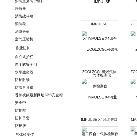
消防坠落防护辅件
呼救器
消防战斗服
消防靴
IMPULSE
Z
消防头盔
X4IMPULSE X4四合
一气体检测仪
空气压缩机
作业防护
自立式护栏
自闭式安全门
ZCGLZCGL可燃气体
ZC
水平生命线
检测仪
防护眼镜
防噪音耳罩
香蕉视频最新网址ABS安全帽
安全带
防护靴
防护手套
IMPULSE X4河北进口
M
防护服
四合一气体检测仪
气体检测仪