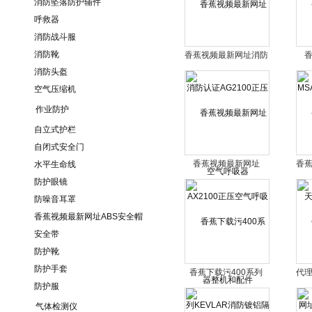
消防坠落防护辅件
呼救器
消防战斗服
消防靴
香蕉视频最新网址消防
消防头盔
认证AG2100正压空气
MSA
呼吸器
空气压缩机
作业防护
自立式护栏
自闭式安全门
香蕉视频最新网址
香
水平生命线
AX2100正压空气呼吸
防护眼镜
器整机和配件
防噪音耳罩
香蕉视频最新网址ABS安全帽
安全带
防护靴
防护手套
香蕉下载污400系列
代
防护服
KEVLAR消防镀铝隔热
AX
服价格
气体检测仪