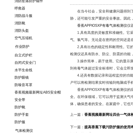
消防坠落防护辅件
呼救器
在当今社会，安全和健康问题得到了越来
消防战斗服
胁，还可能引发严重的安全事故。
消防靴
香蕉APPIOSXP有毒气体检测仪
仪器优
消防头盔
1.具有高度的灵敏度和准确性。它采用了
空气压缩机
气、氯气等。无论是在密闭的空间还
作业防护
2.具有出色的稳定性和耐用性。它的外
检测仪还具有防水、防尘、防震的功
自立式护栏
3.操作简单，易于使用。它的显示
自闭式安全门
到有毒气体超过安全标准时，它会立即发出警
水平生命线
4.还具有数据记录和远程监控的功能。
防护眼镜
户可以将检测结果实时传输到电脑或手机上
防噪音耳罩
香蕉APPIOSXP有毒气体检测仪的应用
香蕉视频最新网址ABS安全帽
全。在环保领域，它可以用于监测大
安全带
体，确保患者的安全。在家庭中
防护靴
防护手套
上一篇：
香蕉视频最新网址四合一气体
监测多种有害气体的场合
防护服
下一篇：
提高香蕉下载污防护服的使用寿命
气体检测仪