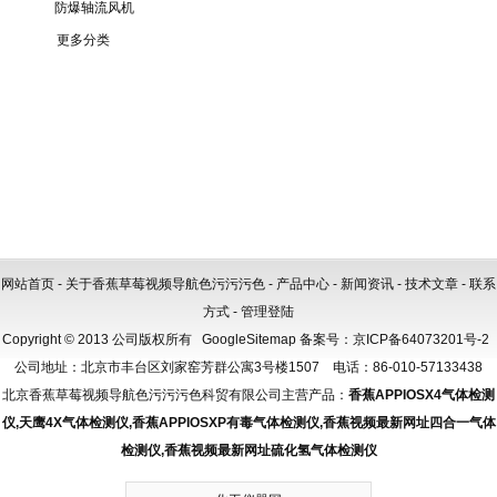
防爆轴流风机
更多分类
网站首页
-
关于香蕉草莓视频导航色污污污色
-
产品中心
-
新闻资讯
-
技术文章
-
联系
方式
-
管理登陆
Copyright © 2013 公司版权所有
GoogleSitemap
备案号：
京ICP备64073201号-2
公司地址：北京市丰台区刘家窑芳群公寓3号楼1507 电话：86-010-57133438
北京香蕉草莓视频导航色污污污色科贸有限公司主营产品：
香蕉APPIOSX4气体检测
仪
,
天鹰4X气体检测仪
,
香蕉APPIOSXP有毒气体检测仪
,
香蕉视频最新网址四合一气体
检测仪
,
香蕉视频最新网址硫化氢气体检测仪