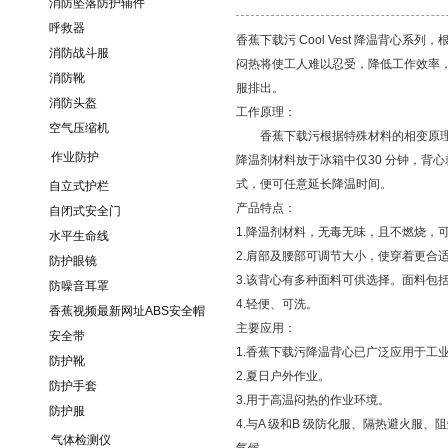
消防坠落防护辅件
呼救器
香蕉下载污 Cool Vest 降温背心系列
消防战斗服
闷热将使工人难以忍受，降低工作效率
消防靴
服排出。
消防头盔
工作原理：
空气压缩机
香蕉下载污根据特殊材料的相变原理，开
作业防护
降温剂材料放于冰箱中仅30 分钟，背
式，便可任意延长降温时间。
自立式护栏
产品特点：
自闭式安全门
1.降温剂材料，无毒无味，且不燃烧，
水平生命线
2.肩部及腰部可调节大小，使穿着更合适
防护眼镜
3.该背心有多种面料可供选择。面料包括
防噪音耳罩
4.轻便、可洗。
香蕉视频最新网址ABS安全帽
主要应用：
安全带
1.香蕉下载污降温背心已广泛应用于工业生产
防护靴
2.夏日户外作业。
防护手套
3.用于高温闷热的作业环境。
防护服
4.与A 级和B 级防化服、隔热避火服
气体检测仪