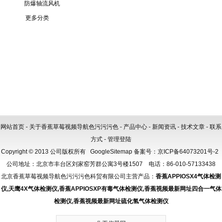
防爆轴流风机
更多分类
网站首页
-
关于香蕉草莓视频导航色污污污色
-
产品中心
-
新闻资讯
-
技术文章
-
联系
方式
-
管理登陆
Copyright © 2013 公司版权所有
GoogleSitemap
备案号：
京ICP备64073201号-2
公司地址：北京市丰台区刘家窑芳群公寓3号楼1507 电话：86-010-57133438
北京香蕉草莓视频导航色污污污色科贸有限公司主营产品：
香蕉APPIOSX4气体检测
仪
,
天鹰4X气体检测仪
,
香蕉APPIOSXP有毒气体检测仪
,
香蕉视频最新网址四合一气体
检测仪
,
香蕉视频最新网址硫化氢气体检测仪