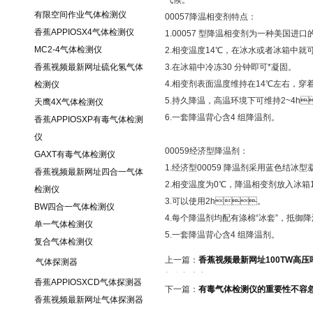
气候。
有限空间作业气体检测仪
00057降温相变剂特点：
香蕉APPIOSX4气体检测仪
1.00057 型降温相变剂为一种美国进口的
MC2-4气体检测仪
2.相变温度14℃，在冰水或者冰箱中就可
香蕉视频最新网址硫化氢气体
3.在冰箱中冷冻30 分钟即可*凝固。
4.相变剂表面温度维持在14℃左右，穿着
检测仪
5.持久降温，高温环境下可维持2~4h
天鹰4X气体检测仪
6.一套降温背心含4 组降温剂。
香蕉APPIOSXP有毒气体检测
仪
00059经济型降温剂：
GAXT有毒气体检测仪
1.经济型00059 降温剂采用蓝色结冰型凝胶
香蕉视频最新网址四合一气体
2.相变温度为0℃，降温相变剂放入冰箱12
检测仪
3.可以使用2h。
BW四合一气体检测仪
4.每个降温剂均配有涤棉“冰套”，抵御降温
单一气体检测仪
5.一套降温背心含4 组降温剂。
复合气体检测仪
上一篇：
香蕉视频最新网址100TW高
气体探测器
机全新上市
香蕉APPIOSXCD气体探测器
下一篇：
有毒气体检测仪的重要性不容
香蕉视频最新网址气体探测器