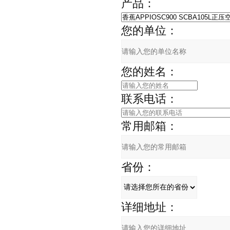
产品：
您的单位：
您的姓名：
联系电话：
常用邮箱：
省份：
详细地址：