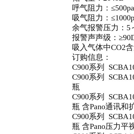
呼气阻力：
≤
500p
吸气阻力：
≤
1000
余气报警压力：
5
报警声声级：
≥
90
吸入气体中
CO2
含量
订购信息：
C900
系列
SCBA1
C900
系列
SCBA1
瓶
C900
系列
SCBA1
瓶 含
Pano
通讯和
C900
系列
SCBA1
瓶 含
Pano
压力平