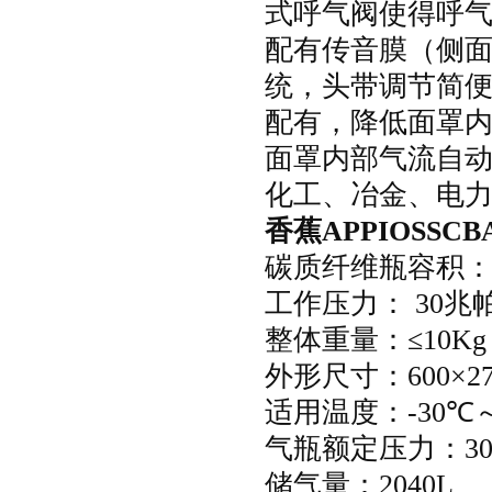
式呼气阀使得呼
配有传音膜（侧面传
统，头带调节简
配有，降低面罩
面罩内部气流自动冲
化工、冶金、电
香蕉APPIOS
SCB
碳质纤维瓶容积
工作压力：
30
兆
整体重量：
≤
10Kg
外形尺寸：
600
×
2
适用温度：
-30
℃
气瓶额定压力：
3
储气量：
2040L