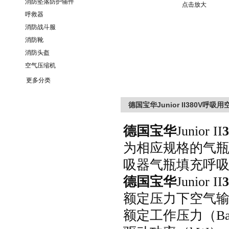
消防坠落防护辅件
点击放大
呼救器
消防战斗服
消防靴
消防头盔
空气压缩机
更多分类
德国宝华Junior II380V呼吸
德国
宝华
J
unior II
为相应规格的气瓶
吸器气瓶填充呼吸空
德国
宝华
J
unior II
额定压力下空气输出量
额定工作压力（
B