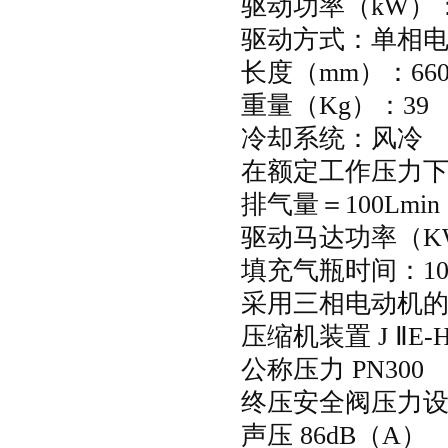
驱动功率（
kW
）
驱动方式：单相
长度（
mm
）：
66
重量（
Kg
）：
39
冷却系统：
在额定工作压力下
排气量＝
100Lmin
驱动马达功率（
K
填充气瓶时间：
1
采用三相电动机
压缩机装置
J
Ⅱ
E-
公称压力
PN300
终压安全阀压力
声压
86dB
（
A
）