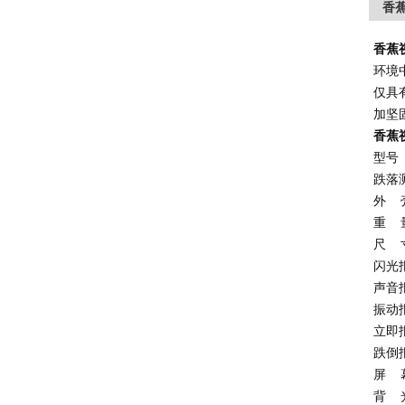
香蕉
香蕉
环境中
仅具有
加坚固
香蕉
型号
跌落
外
重
尺
闪光
声音
振动
立即
跌倒
屏
背