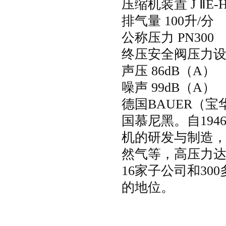
压缩机装置
J
Ⅱ
E-
排气量
100
升
/
分
公称压力
PN300
终压安全阀压力
声压
86dB
（
A
）
噪声
99dB
（
A
）
德国
BAUER
（宝
国慕尼黑。自
194
机的研发与制造，压
然气等，高压力
16
家子公司和
300
的
地位
。