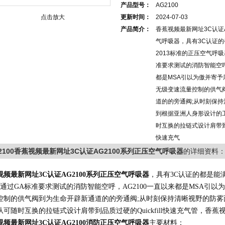
产品型号：
AG2100
点击放大
更新时间：
2024-07-03
产品简介：
香蕉视频最新网址3C认证A
气呼吸器，具有3C认证的
2013标准的正压空气呼吸器
准要求测试的消防智能空呼
都是MSA引以为傲并寄予厚
无级变速流量控制的供气
道的的旁通阀;从时刻保
到根据亚洲人身形设计的工
时互换的拉链式设计肩带到品质
快速充气
2100香蕉视频最新网址3C认证AG2100系列正压空气呼吸器
的详细资料
视频最新网址
3C认证
AG2100
系列
正压空气呼吸器
，
具有
3C认证的都是能
*通过
GA标准要求测试的消防智能空呼，AG2100一直以来都是MSA引
控制的供气阀到为生命开辟新通道的的旁通阀;从时刻保持清晰视野的防
，从可随时互换的拉链式设计肩带到品质过硬的Quickfill快速充气管，香蕉
视频最新网址
3C认证
AG2100
消防
正压空气呼吸器
主要材料：